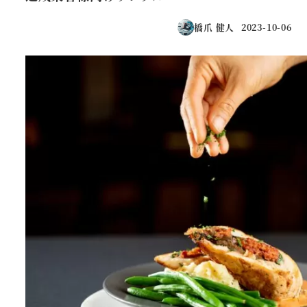
橋爪 健人
2023-10-06
投稿日