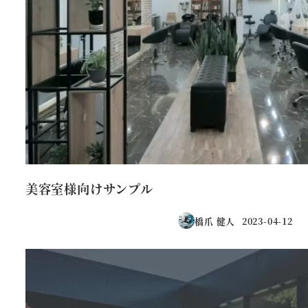
美容室様向けサンプル
橋爪 健人
2023-04-12
投稿日