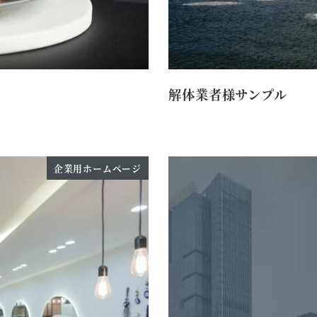
解体業者様サンプル
企業用ホームページ