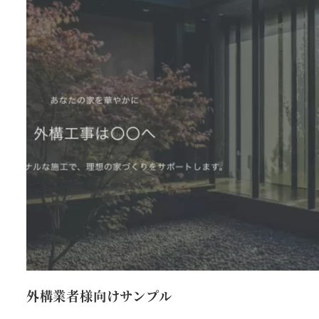
外構業者様向けサンプル