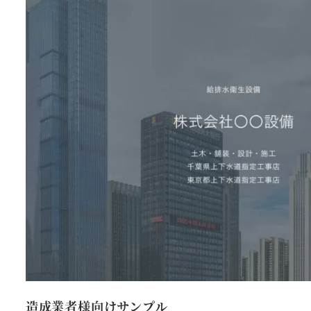
造成業者様向けサンプル