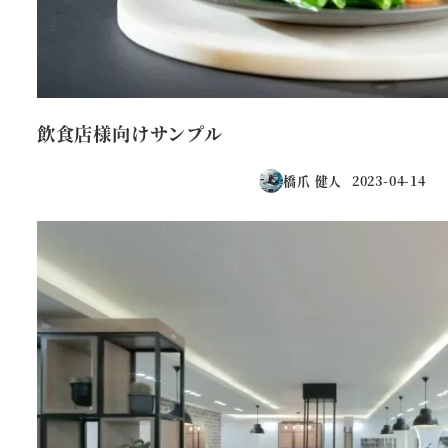
飲食店様向けサンプル
橋爪 健人
2023-04-14
投稿日