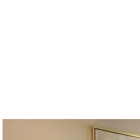
メ
イ
ン
コ
ン
テ
ン
ツ
へ
移
動